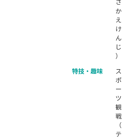
さ
か
え
け
ん
じ
）
特技・趣味
ス
ポ
ー
ツ
観
戦
（
テ