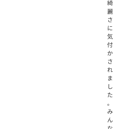
綺
麗
さ
に
気
付
か
さ
れ
ま
し
た
。
み
ん
な