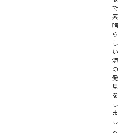
で
素
晴
ら
し
い
海
の
発
見
を
し
ま
し
ょ