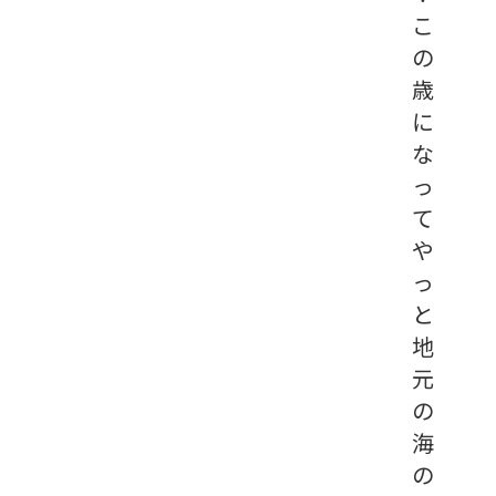
こ
の
歳
に
な
っ
て
や
っ
と
地
元
の
海
の