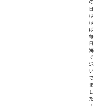
の
日
は
ほ
ぼ
毎
日
海
で
泳
い
で
ま
し
た
！