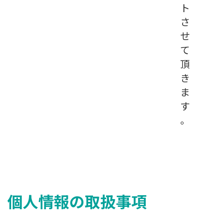
ト
さ
せ
て
頂
き
ま
す
。
個人情報の取扱事項