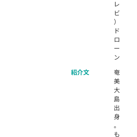
レ
ビ
）
ド
ロ
ー
ン
紹介文
奄
美
大
島
出
身
。
も