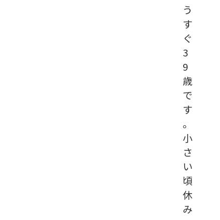
う
す
ぐ
3
9
歳
で
す
。
小
さ
い
頃
休
み