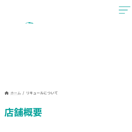
コ
ナ
ン
ビ
テ
ゲ
ン
ー
ツ
シ
へ
ョ
ス
ン
キ
に
ッ
移
リキュールについて
プ
動
ホーム
リキュールについて
店舗概要