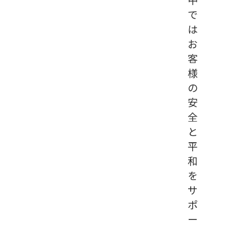
で
は
お
客
様
の
安
全
と
平
和
を
サ
ポ
ー