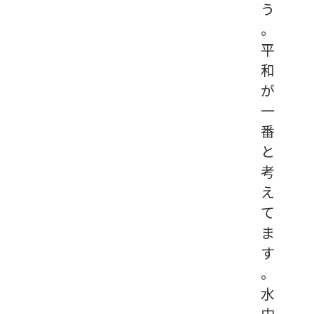
う
。
平
和
が
一
番
と
考
え
て
ま
す
。
水
中